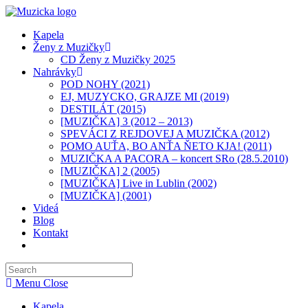
Skip
to
Kapela
content
Ženy z Muzičky
CD Ženy z Muzičky 2025
Nahrávky
POD NOHY (2021)
EJ, MUZYCKO, GRAJZE MI (2019)
DESTILÁT (2015)
[MUZIČKA] 3 (2012 – 2013)
SPEVÁCI Z REJDOVEJ A MUZIČKA (2012)
POMO AUŤA, BO ANŤA ŇETO KJA! (2011)
MUZIČKA A PACORA – koncert SRo (28.5.2010)
[MUZIČKA] 2 (2005)
[MUZIČKA] Live in Lublin (2002)
[MUZIČKA] (2001)​
Videá
Blog
Kontakt
Toggle
website
search
Menu
Close
Kapela