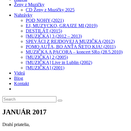
Ženy z Muzičky
CD Ženy z Muzičky 2025
Nahrávky
POD NOHY (2021)
EJ, MUZYCKO, GRAJZE MI (2019)
DESTILÁT (2015)
[MUZIČKA] 3 (2012 – 2013)
SPEVÁCI Z REJDOVEJ A MUZIČKA (2012)
POMO AUŤA, BO ANŤA ŇETO KJA! (2011)
MUZIČKA A PACORA – koncert SRo (28.5.2010)
[MUZIČKA] 2 (2005)
[MUZIČKA] Live in Lublin (2002)
[MUZIČKA] (2001)​
Videá
Blog
Kontakt
Toggle
website
search
JANUÁR 2017
Drahí priatelia,