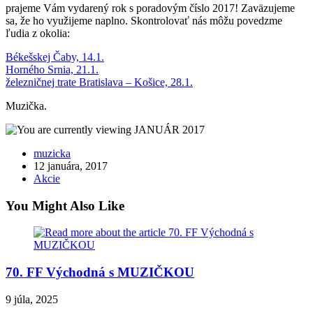
prajeme Vám vydarený rok s poradovým číslo 2017! Zaväzujeme
sa, že ho využijeme naplno. Skontrolovať nás môžu povedzme
ľudia z okolia:
Békešskej Čaby, 14.1.
Horného Srnia, 21.1.
železničnej trate Bratislava – Košice, 28.1.
Muzička.
Post
muzicka
author:
Post
12 januára, 2017
published:
Post
Akcie
category:
You Might Also Like
70. FF Východná s MUZIČKOU
9 júla, 2025