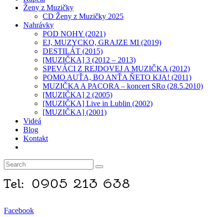
Ženy z Muzičky
CD Ženy z Muzičky 2025
Nahrávky
POD NOHY (2021)
EJ, MUZYCKO, GRAJZE MI (2019)
DESTILÁT (2015)
[MUZIČKA] 3 (2012 – 2013)
SPEVÁCI Z REJDOVEJ A MUZIČKA (2012)
POMO AUŤA, BO ANŤA ŇETO KJA! (2011)
MUZIČKA A PACORA – koncert SRo (28.5.2010)
[MUZIČKA] 2 (2005)
[MUZIČKA] Live in Lublin (2002)
[MUZIČKA] (2001)​
Videá
Blog
Kontakt
Toggle
website
search
Tel: 0905 213 638
Facebook