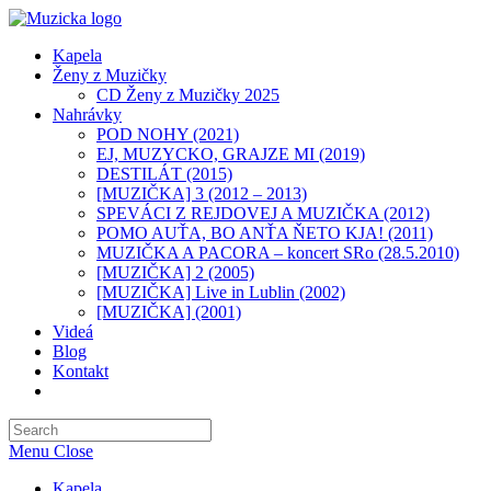
Skip
to
Kapela
content
Ženy z Muzičky
CD Ženy z Muzičky 2025
Nahrávky
POD NOHY (2021)
EJ, MUZYCKO, GRAJZE MI (2019)
DESTILÁT (2015)
[MUZIČKA] 3 (2012 – 2013)
SPEVÁCI Z REJDOVEJ A MUZIČKA (2012)
POMO AUŤA, BO ANŤA ŇETO KJA! (2011)
MUZIČKA A PACORA – koncert SRo (28.5.2010)
[MUZIČKA] 2 (2005)
[MUZIČKA] Live in Lublin (2002)
[MUZIČKA] (2001)​
Videá
Blog
Kontakt
Toggle
website
search
Menu
Close
Kapela