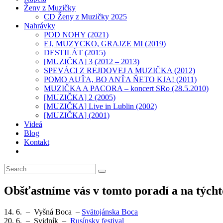
Ženy z Muzičky
CD Ženy z Muzičky 2025
Nahrávky
POD NOHY (2021)
EJ, MUZYCKO, GRAJZE MI (2019)
DESTILÁT (2015)
[MUZIČKA] 3 (2012 – 2013)
SPEVÁCI Z REJDOVEJ A MUZIČKA (2012)
POMO AUŤA, BO ANŤA ŇETO KJA! (2011)
MUZIČKA A PACORA – koncert SRo (28.5.2010)
[MUZIČKA] 2 (2005)
[MUZIČKA] Live in Lublin (2002)
[MUZIČKA] (2001)​
Videá
Blog
Kontakt
Toggle
website
search
Obšťastníme vás v tomto poradí a na týcht
14. 6. – Vyšná Boca –
Svätojánska Boca
20. 6. – Svidník –
Rusínsky festival