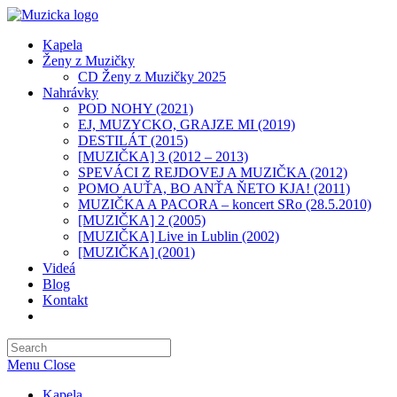
Skip
to
Kapela
content
Ženy z Muzičky
CD Ženy z Muzičky 2025
Nahrávky
POD NOHY (2021)
EJ, MUZYCKO, GRAJZE MI (2019)
DESTILÁT (2015)
[MUZIČKA] 3 (2012 – 2013)
SPEVÁCI Z REJDOVEJ A MUZIČKA (2012)
POMO AUŤA, BO ANŤA ŇETO KJA! (2011)
MUZIČKA A PACORA – koncert SRo (28.5.2010)
[MUZIČKA] 2 (2005)
[MUZIČKA] Live in Lublin (2002)
[MUZIČKA] (2001)​
Videá
Blog
Kontakt
Toggle
website
search
Menu
Close
Kapela