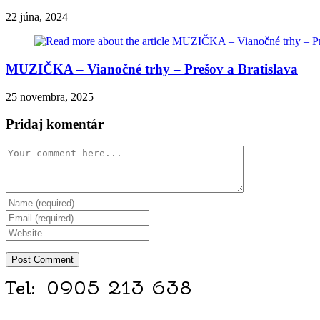
22 júna, 2024
MUZIČKA – Vianočné trhy – Prešov a Bratislava
25 novembra, 2025
Pridaj komentár
Comment
Enter
your
Enter
name
your
Enter
or
email
your
username
address
website
to
to
URL
comment
comment
(optional)
Tel: 0905 213 638