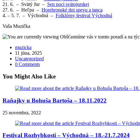
21. 6. – Svätý Jur –
Sen noci svätojurskej
27. 6. – Heľpa –
Horehronské dni spevu a tanca
4. – 5. 7. – Východná –
Folklórny festival Východná
Vaša Muzička
Post
muzicka
author:
Post
11 júna, 2025
published:
Post
Uncategorized
category:
Post
0 Comments
comments:
You Might Also Like
Raňajky u Bohuša Bartoša – 18.11.2022
25 novembra, 2022
Festival Rozhybkosti – Východná – 18.-21.7.2024